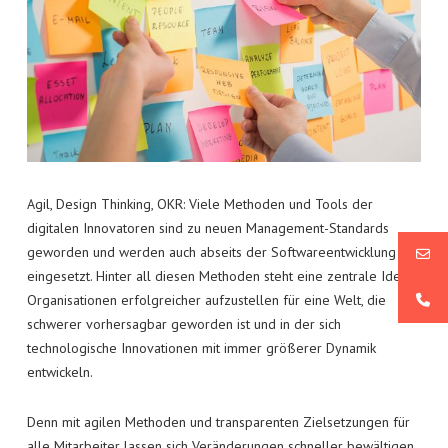
NEWS
KATHARINA WINKLER
MODERNE PERSONALARBEIT
KONTAKT
UNTERNEHMENSWERTE: VON DER IDEE ZUR GELEBTEN
KULTUR
Agil, Design Thinking, OKR: Viele Methoden und Tools der
digitalen Innovatoren sind zu neuen Management-Standards
geworden und werden auch abseits der Softwareentwicklung
eingesetzt. Hinter all diesen Methoden steht eine zentrale Idee:
Organisationen erfolgreicher aufzustellen für eine Welt, die
schwerer vorhersagbar geworden ist und in der sich
technologische Innovationen mit immer größerer Dynamik
entwickeln.
Denn mit agilen Methoden und transparenten Zielsetzungen für
alle Mitarbeiter lassen sich Veränderungen schneller bewältigen