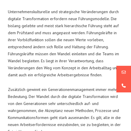
NEWS
KATHARINA WINKLER
MODERNE PERSONALARBEIT
Unternehmenskulturelle und strategische Veränderungen durch
KONTAKT
UNTERNEHMENSWERTE: VON DER IDEE ZUR GELEBTEN
digitale Transformation erfordern neue Führungsmodelle. Die
KULTUR
bislang gelebte und meist stark hierarchische Führung steht auf
dem Prüfstand und muss angepasst werden. Führungskräfte in
ihrer Vorbildfunktion sollen die neuen Werte vorleben,
entsprechend ändern sich Rolle und Haltung der Führung.
Führungskräfte müssen den Wandel einleiten und die Teams im
Wandel begleiten. Es liegt in ihrer Verantwortung, dass
Veränderungen den Weg vom Konzept in den Arbeitsalltag und
damit auch ein erfolgreiche Arbeitsergebnisse finden.
Zusätzlich gewinnt ein Generationenmanagement immer mehr an
Bedeutung. Der Wandel durch die digitale Transformation wird
von den Generationen sehr unterschiedlich auf- und
wahrgenommen, die Akzeptanz neuer Methoden, Prozesse und
Kommunikationsformen geht stark auseinander. Es gilt, alle in die
neuen Arbeitserfordernisse einzubinden, sie zu begleiten, in der