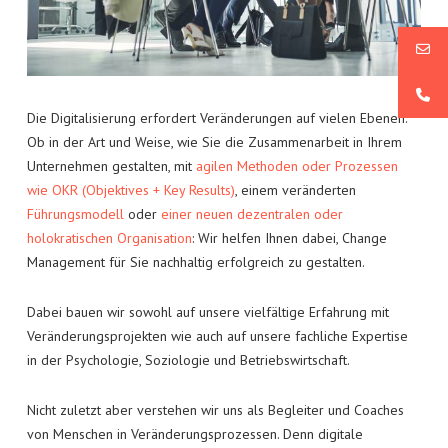
NEWS
KATHARINA WINKLER
MODERNE PERSONALARBEIT
KONTAKT
UNTERNEHMENSWERTE: VON DER IDEE ZUR GELEBTEN
KULTUR
Die Digitalisierung erfordert Veränderungen auf vielen Ebenen.
Ob in der Art und Weise, wie Sie die Zusammenarbeit in Ihrem
Unternehmen gestalten, mit
agilen Methoden oder Prozessen
wie OKR (Objektives + Key Results)
, einem veränderten
Führungsmodell
oder
einer neuen dezentralen oder
holokratischen Organisation
: Wir helfen Ihnen dabei, Change
Management für Sie nachhaltig erfolgreich zu gestalten.
Dabei bauen wir sowohl auf unsere vielfältige Erfahrung mit
Veränderungsprojekten wie auch auf unsere fachliche Expertise
in der Psychologie, Soziologie und Betriebswirtschaft.
Nicht zuletzt aber verstehen wir uns als Begleiter und Coaches
von Menschen in Veränderungsprozessen. Denn digitale