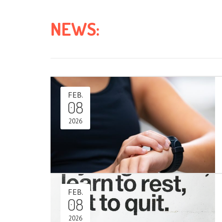
NEWS:
FEB.
08
2026
FEB.
08
2026