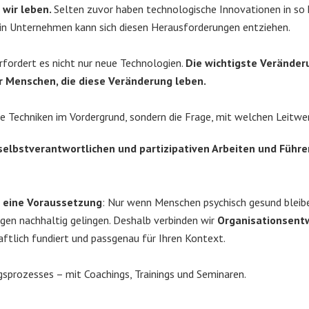
r wir leben
.
Selten zuvor haben technologische Innovationen in so k
ein Unternehmen kann sich diesen Herausforderungen entziehen.
rfordert es nicht nur neue Technologien.
Die wichtigste Veränder
r Menschen, die diese Veränderung leben.
eue Techniken im Vordergrund, sondern die Frage, mit welchen Leit
lbstverantwortlichen und partizipativen Arbeiten und Führen
n
eine Voraussetzung
: Nur wenn Menschen psychisch gesund bleib
en nachhaltig gelingen. Deshalb verbinden wir
Organisationsentw
ftlich fundiert und passgenau für Ihren Kontext.
ngsprozesses – mit Coachings, Trainings und Seminaren.